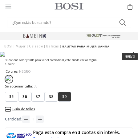
BOSI
Mujer
Calzado
Baletas
BALETAS PARA MUJER LIANNA
Selecciona color y talla para ver el precio final, este puede variar según
el color.
:
Colores
NEGRO
:
35
35
36
37
38
39
Guia de tallas
Cantidad
Paga esta compra en
3
cuotas sin interés.