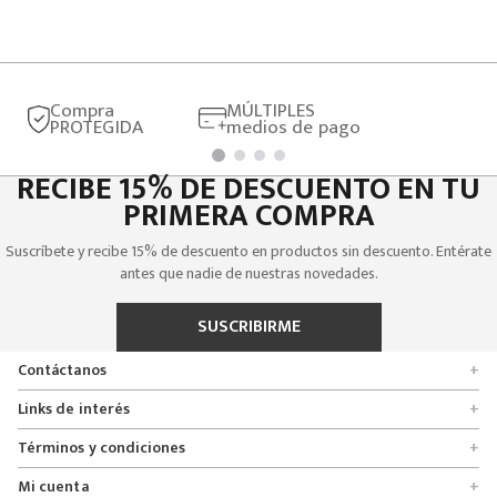
Compra
MÚLTIPLES
PROTEGIDA
medios de pago
RECIBE 15% DE DESCUENTO EN TU
PRIMERA COMPRA
Suscríbete y recibe 15% de descuento en productos sin descuento. Entérate
antes que nadie de nuestras novedades.
SUSCRIBIRME
Contáctanos
+
Encuentra tu tienda
Links de interés
+
Quienes somos
Formulario de solicitudes
Términos y condiciones
+
Políticas de entrega, cambio y devolución
Servicio al cliente
Promociones
Mi cuenta
+
Políticas de privacidad
Línea nacional 01 8000 112674