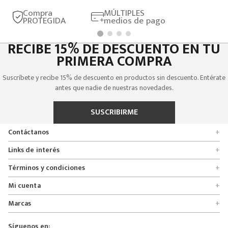
Compra
MÚLTIPLES
PROTEGIDA
medios de pago
RECIBE 15% DE DESCUENTO EN TU
PRIMERA COMPRA
Suscríbete y recibe 15% de descuento en productos sin descuento. Entérate
antes que nadie de nuestras novedades.
SUSCRIBIRME
Contáctanos
+
Encuentra tu tienda
Links de interés
+
Quienes somos
Formulario de solicitudes
Términos y condiciones
+
Políticas de entrega, cambio y devolución
Servicio al cliente
Promociones
Mi cuenta
+
Políticas de privacidad
Línea nacional 01 8000 112674
Crédito Addi
Rastrear mi pedido
Preguntas frecuentes
Marcas
+
Bogotá 6767876
Bono regalo
Lista de deseos
Glosario
Calle 164# 21 - 53, Bogotá, Colombia
Bosi
Términos y condiciones
Pedidos
Síguenos en:
Derecho de retracto