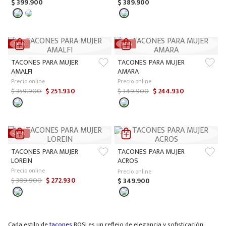
$
399
.
900
$
389
.
900
-
30 %
-
30 %
TACONES PARA MUJER
TACONES PARA MUJER
AMALFI
AMARA
Precio online
Precio online
$
359
.
900
$
251
.
930
$
349
.
900
$
244
.
930
-
30 %
TACONES PARA MUJER
TACONES PARA MUJER
LOREIN
ACROS
Precio online
Precio online
$
389
.
900
$
272
.
930
$
349
.
900
Cada estilo de
tacones
BOSI es un reflejo de elegancia y sofisticación,