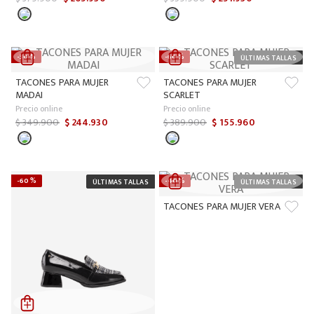
-
30 %
-
60 %
TACONES PARA MUJER
TACONES PARA MUJER
MADAI
SCARLET
Precio online
Precio online
$
349
.
900
$
244
.
930
$
389
.
900
$
155
.
960
-
60 %
-
40 %
TACONES PARA MUJER VERA