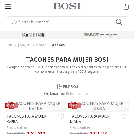
BOSI
Mujer
Calzado
Tacones
TACONES PARA MUJER BOSI
Compra ahora en BOSI Tacones para Mujer en diferentes tallas y colores. ¡Tu
compra estará protegida y 100% segura!
FILTROS
Ordenar por
Relevancia
-
30 %
-
30 %
TACONES PARA MUJER
TACONES PARA MUJER
KAFRA
JUANA
Precio online
Precio online
$
379
.
900
$
265
.
930
$
359
.
900
$
251
.
930