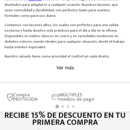
diseñados para adaptarse a cualquier ocasión. Nuestros tacones, que
unen comodidad y durabilidad, son perfectos tanto para eventos
formales como para uso diario.
Contamos con tacones altos, los cuales son perfectos para una salida
nocturna y hasta diseños más prácticos para el día a día en la oficina.
Disponibles en estilos clásicos en cuero y en variedades modernas en
distintos colores, siendo ideales para cualquier situación, desde el trabajo
hasta eventos especiales.
Nuestro calzado tiene como prioridad el confort en cada diseño,
asegurando que cada paso sea suave y sin importar lo largo que sea tu
día.
Ver más
Explora cómo nuestros tacones pueden transformar tu outfit, añadiendo
un toque de elegancia a tu estilo. Con BOSI, siempre estarás a la
vanguardia de la moda.
Compra
MÚLTIPLES
PROTEGIDA
medios de pago
RECIBE 15% DE DESCUENTO EN TU
PRIMERA COMPRA