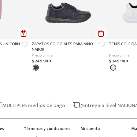
ÑA UNICORN
ZAPATOS COLEGIALES PARA NIÑO
TENIS COLEGIA
NABOR
Precio online
Precio online
$
249
.
900
$
249
.
900
MÚLTIPLES
medios de pago
Entrega
a nivel NACION
rés
Términos y condiciones
Mi cuenta
Ma