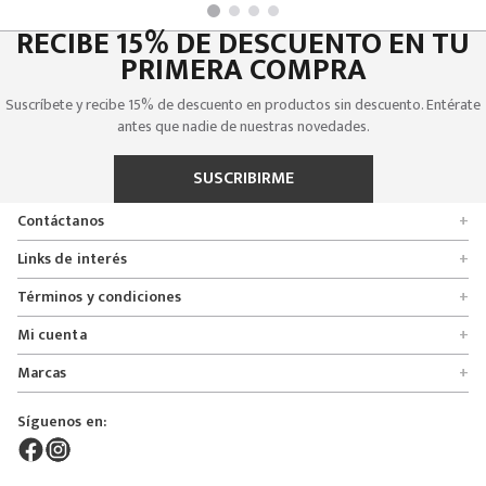
RECIBE 15% DE DESCUENTO EN TU
PRIMERA COMPRA
Suscríbete y recibe 15% de descuento en productos sin descuento. Entérate
antes que nadie de nuestras novedades.
SUSCRIBIRME
Contáctanos
+
Encuentra tu tienda
Links de interés
+
Quienes somos
Formulario de solicitudes
Términos y condiciones
+
Políticas de entrega, cambio y devolución
Servicio al cliente
Promociones
Mi cuenta
+
Políticas de privacidad
Línea nacional 01 8000 112674
Crédito Addi
Rastrear mi pedido
Preguntas frecuentes
Marcas
+
Bogotá 6767876
Bono regalo
Lista de deseos
Glosario
Calle 164# 21 - 53, Bogotá, Colombia
Bosi
Términos y condiciones
Pedidos
Síguenos en:
Derecho de retracto
servicioalcliente@mybosi.com
Bambino
Superintendencia de instrudria y comercio
NIT: 860.520.243-4
ADT Motowear
Live Shopping