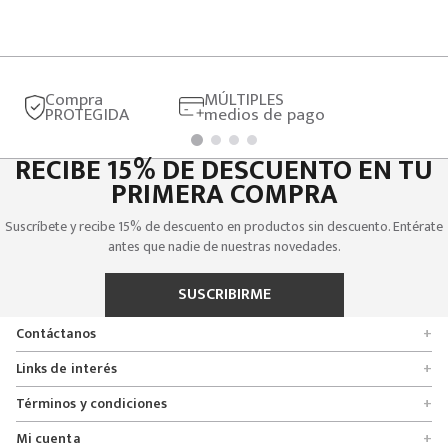
Compra
MÚLTIPLES
PROTEGIDA
medios de pago
RECIBE 15% DE DESCUENTO EN TU
PRIMERA COMPRA
Suscríbete y recibe 15% de descuento en productos sin descuento. Entérate
antes que nadie de nuestras novedades.
SUSCRIBIRME
Contáctanos
+
Encuentra tu tienda
Links de interés
+
Quienes somos
Formulario de solicitudes
Términos y condiciones
+
Políticas de entrega, cambio y devolución
Servicio al cliente
Promociones
Mi cuenta
+
Políticas de privacidad
Línea nacional 01 8000 112674