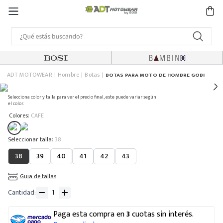
ADT MOTOWEAR
Hombre
Botas
BOTAS PARA MOTO DE HOMBRE GOBI
Selecciona color y talla para ver el precio final, este puede variar según
el color.
:
Colores
CAFE
:
38
38
39
40
41
42
43
Guia de tallas
Cantidad
Paga esta compra en
3
cuotas sin interés.