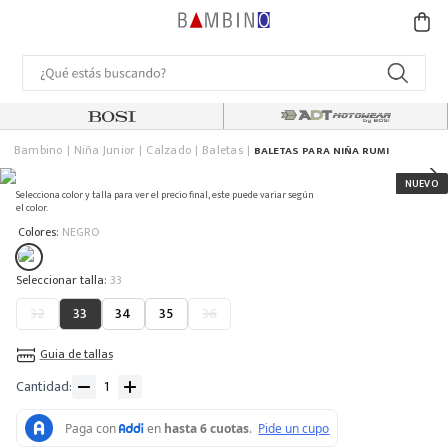
Bambino
Niña Junior
Calzado
Baletas
BALETAS PARA NIÑA RUMI
Selecciona color y talla para ver el precio final, este puede variar según
el color.
:
Colores
NEGRO
:
33
32
33
34
35
36
Guia de tallas
Cantidad