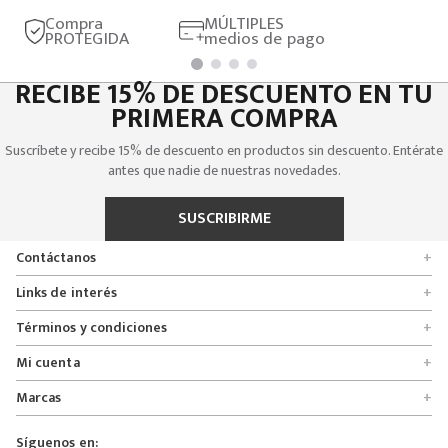
Compra
MÚLTIPLES
PROTEGIDA
medios de pago
RECIBE 15% DE DESCUENTO EN TU
PRIMERA COMPRA
Suscríbete y recibe 15% de descuento en productos sin descuento. Entérate
antes que nadie de nuestras novedades.
SUSCRIBIRME
Contáctanos
+
Encuentra tu tienda
Links de interés
+
Quienes somos
Formulario de solicitudes
Términos y condiciones
+
Políticas de entrega, cambio y devolución
Servicio al cliente
Promociones
Mi cuenta
+
Políticas de privacidad
Línea nacional 01 8000 112674
Crédito Addi
Rastrear mi pedido
Preguntas frecuentes
Marcas
+
Bogotá 6767876
Bono regalo
Lista de deseos
Glosario
Calle 164# 21 - 53, Bogotá, Colombia
Bosi
Términos y condiciones
Pedidos
Síguenos en:
Derecho de retracto
servicioalcliente@mybosi.com
Bambino