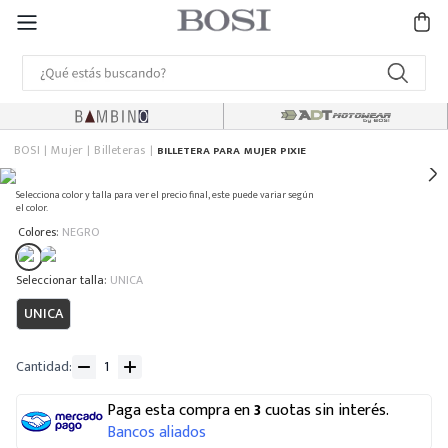
BOSI
Mujer
Billeteras
BILLETERA PARA MUJER PIXIE
Selecciona color y talla para ver el precio final, este puede variar según
el color.
:
Colores
NEGRO
:
UNICA
UNICA
Cantidad
Paga esta compra en
3
cuotas sin interés.
Bancos aliados