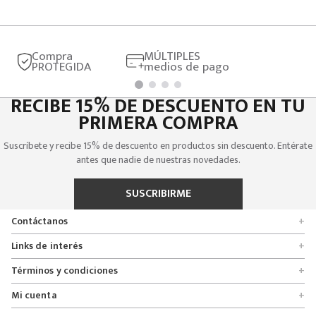
Compra
MÚLTIPLES
PROTEGIDA
medios de pago
RECIBE 15% DE DESCUENTO EN TU
PRIMERA COMPRA
Suscríbete y recibe 15% de descuento en productos sin descuento. Entérate
antes que nadie de nuestras novedades.
SUSCRIBIRME
Contáctanos
+
Encuentra tu tienda
Links de interés
+
Quienes somos
Formulario de solicitudes
Términos y condiciones
+
Políticas de entrega, cambio y devolución
Servicio al cliente
Promociones
Mi cuenta
+
Políticas de privacidad
Línea nacional 01 8000 112674
Crédito Addi
Rastrear mi pedido