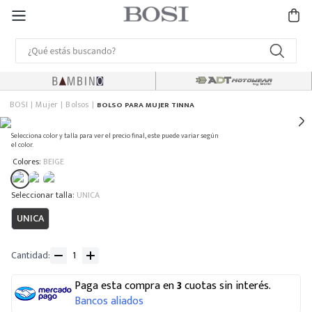
BOSI
Mujer
Bolsos
BOLSO PARA MUJER TINNA
Selecciona color y talla para ver el precio final, este puede variar según
el color.
:
Colores
BEIGE
:
UNICA
UNICA
Cantidad
Paga esta compra en
3
cuotas sin interés.
Bancos aliados