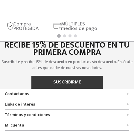
Compra
MÚLTIPLES
PROTEGIDA
medios de pago
RECIBE 15% DE DESCUENTO EN TU
PRIMERA COMPRA
Suscríbete y recibe 15% de descuento en productos sin descuento. Entérate
antes que nadie de nuestras novedades.
SUSCRIBIRME
Contáctanos
+
Encuentra tu tienda
Links de interés
+
Quienes somos
Formulario de solicitudes
Términos y condiciones
+
Políticas de entrega, cambio y devolución
Servicio al cliente
Promociones
Mi cuenta
+
Políticas de privacidad
Línea nacional 01 8000 112674
Crédito Addi
Rastrear mi pedido