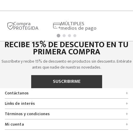
Compra
MÚLTIPLES
PROTEGIDA
medios de pago
RECIBE 15% DE DESCUENTO EN TU
PRIMERA COMPRA
Suscríbete y recibe 15% de descuento en productos sin descuento. Entérate
antes que nadie de nuestras novedades.
SUSCRIBIRME
Contáctanos
+
Encuentra tu tienda
Links de interés
+
Quienes somos
Formulario de solicitudes
Términos y condiciones
+
Políticas de entrega, cambio y devolución
Servicio al cliente
Promociones
Mi cuenta
+
Políticas de privacidad
Línea nacional 01 8000 112674
Crédito Addi
Rastrear mi pedido