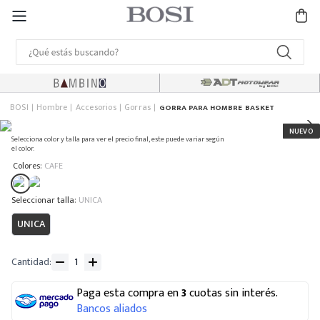
BOSI
Hombre
Accesorios
Gorras
GORRA PARA HOMBRE BASKET
Selecciona color y talla para ver el precio final, este puede variar según
el color.
:
Colores
CAFE
:
UNICA
UNICA
Cantidad
Paga esta compra en
3
cuotas sin interés.
Bancos aliados