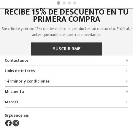
RECIBE 15% DE DESCUENTO EN TU
PRIMERA COMPRA
Suscríbete y recibe 15% de descuento en productos sin descuento. Entérate
antes que nadie de nuestras novedades.
SUSCRIBIRME
Contáctanos
+
Encuentra tu tienda
Links de interés
+
Quienes somos
Formulario de solicitudes
Términos y condiciones
+
Políticas de entrega, cambio y devolución
Servicio al cliente
Promociones
Mi cuenta
+
Políticas de privacidad
Línea nacional 01 8000 112674
Crédito Addi
Rastrear mi pedido
Preguntas frecuentes
Marcas
+
Bogotá 6767876
Bono regalo
Lista de deseos
Glosario
Calle 164# 21 - 53, Bogotá, Colombia
Bosi
Términos y condiciones
Pedidos
Síguenos en:
Derecho de retracto
servicioalcliente@mybosi.com
Bambino
Superintendencia de instrudria y comercio
NIT: 860.520.243-4
ADT Motowear
Live Shopping