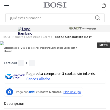
BOSI
Hombre
Accesorios
Gorras
GORRA PARA HOMBRE JARRY
Selecciona color y talla para ver el precio final, este puede variar según
el color.
Cantidad
Paga esta compra en
3
cuotas sin interés.
Bancos aliados
Descripción