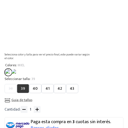
Selecciona color y talla para ver el precio final, este puede variar según
el color.
:
Colores
MIEL
:
39
38
39
40
41
42
43
Guia de tallas
Cantidad
Paga esta compra en
3
cuotas sin interés.