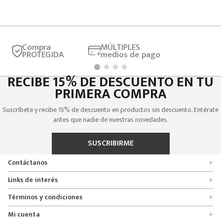
Compra
MÚLTIPLES
PROTEGIDA
medios de pago
RECIBE 15% DE DESCUENTO EN TU
PRIMERA COMPRA
Suscríbete y recibe 15% de descuento en productos sin descuento. Entérate
antes que nadie de nuestras novedades.
SUSCRIBIRME
Contáctanos
+
Encuentra tu tienda
Links de interés
+
Quienes somos
Formulario de solicitudes
Términos y condiciones
+
Políticas de entrega, cambio y devolución
Servicio al cliente
Promociones
Mi cuenta
+
Políticas de privacidad
Línea nacional 01 8000 112674