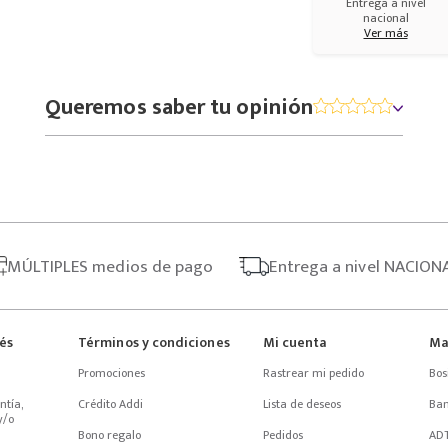
Entrega a nivel
nacional
Ver más
Queremos saber tu opinión
MÚLTIPLES
medios de pago
Entrega
a nivel NACION
rés
Términos y condiciones
Mi cuenta
Ma
Promociones
Rastrear mi pedido
Bos
tía, 
Crédito Addi
Lista de deseos
Ba
/o 
Bono regalo
Pedidos
AD