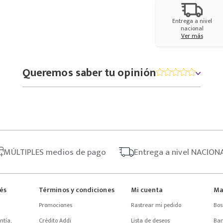
Entrega a nivel
nacional
Ver más
Queremos saber tu opinión
MÚLTIPLES
medios de pago
Entrega
a nivel NACION
rés
Términos y condiciones
Mi cuenta
Ma
Promociones
Rastrear mi pedido
Bos
tía, 
Crédito Addi
Lista de deseos
Ba