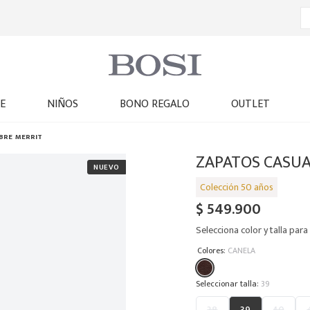
E
NIÑOS
BONO REGALO
OUTLET
BRE MERRIT
ZAPATOS CASUA
$
549
.
900
Selecciona color y talla para 
:
Colores
CANELA
:
39
38
39
40