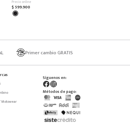
Precio online
$
599
.
900
AL
Primer
cambio GRATIS
rcas
Síguenos en:
i
Métodos de pago:
mbino
T Motowear