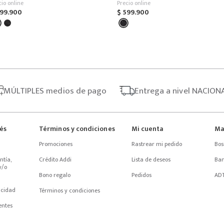
cio online
Precio online
99
.
900
$
599
.
900
MÚLTIPLES
medios de pago
Entrega
a nivel NACION
rés
Términos y condiciones
Mi cuenta
Ma
Promociones
Rastrear mi pedido
Bos
tía, 
Crédito Addi
Lista de deseos
Ba
/o 
Bono regalo
Pedidos
AD
acidad
Términos y condiciones
entes