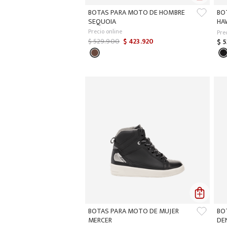
BOTAS PARA MOTO DE HOMBRE
BO
SEQUOIA
HA
Precio online
Pre
$
529
.
900
$
423
.
920
$
5
BOTAS PARA MOTO DE MUJER
BO
MERCER
DE