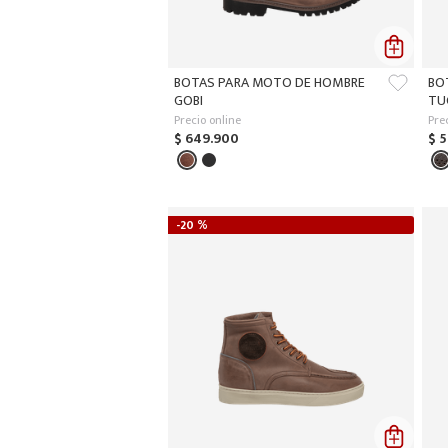
BOTAS PARA MOTO DE HOMBRE
BO
GOBI
TU
Precio online
Pre
$
649
.
900
$
5
-
20 %