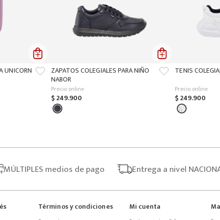
ÑA UNICORN
ZAPATOS COLEGIALES PARA NIÑO
TENIS COLEGIA
NABOR
Precio online
Precio online
$
249
.
900
$
249
.
900
MÚLTIPLES
medios de pago
Entrega
a nivel NACION
rés
Términos y condiciones
Mi cuenta
Ma