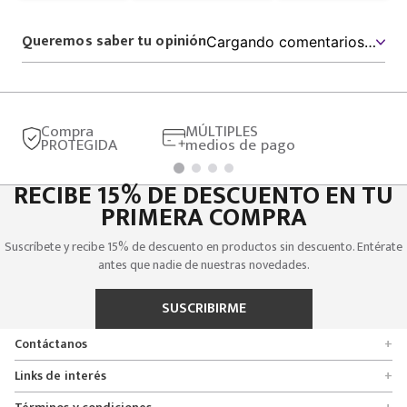
Queremos saber tu opinión
Cargando comentarios…
Compra
MÚLTIPLES
PROTEGIDA
medios de pago
RECIBE 15% DE DESCUENTO EN TU
PRIMERA COMPRA
Suscríbete y recibe 15% de descuento en productos sin descuento. Entérate
antes que nadie de nuestras novedades.
SUSCRIBIRME
Contáctanos
+
Encuentra tu tienda
Links de interés
+
Quienes somos
Formulario de solicitudes