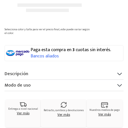
Selecciona color y talla para ver el precio final, este puede variar según
el color.
Paga esta compra en
3
cuotas sin interés.
Bancos aliados
Descripción
Modo de uso
Entrega a nivel nacional
Nuestros medios de pago
Retracto, cambios y devoluciones
Ver más
Ver más
Ver más