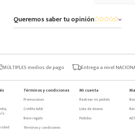
Queremos saber tu opinión
MÚLTIPLES
medios de pago
Entrega
a nivel NACION
rés
Términos y condiciones
Mi cuenta
Ma
Promociones
Rastrear mi pedido
Bos
tía, 
Crédito Addi
Lista de deseos
Ba
/o 
Bono regalo
Pedidos
AD
acidad
Términos y condiciones