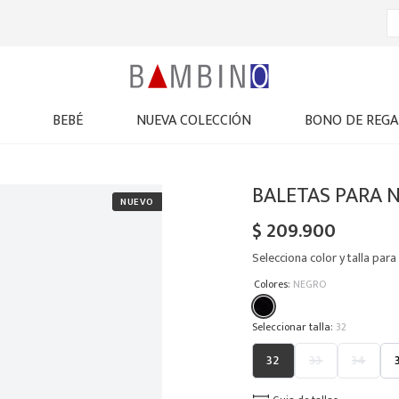
BEBÉ
NUEVA COLECCIÓN
BONO DE REGA
BALETAS PARA N
$
209
.
900
Selecciona color y talla para 
:
Colores
NEGRO
:
32
32
33
34