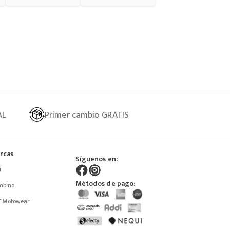
AL
Primer
cambio GRATIS
rcas
Síguenos en:
i
Métodos de pago:
mbino
T Motowear