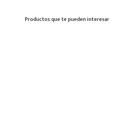
Productos que te pueden interesar
Compra
MÚLTIPLES
PROTEGIDA
medios de pago
RECIBE 15% DE DESCUENTO EN TU
PRIMERA COMPRA
Suscríbete y recibe 15% de descuento en productos sin descuento. Entérate
antes que nadie de nuestras novedades.
SUSCRIBIRME
Contáctanos
+