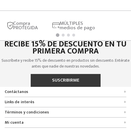
Compra
MÚLTIPLES
PROTEGIDA
medios de pago
RECIBE 15% DE DESCUENTO EN TU
PRIMERA COMPRA
Suscríbete y recibe 15% de descuento en productos sin descuento. Entérate
antes que nadie de nuestras novedades.
SUSCRIBIRME
Contáctanos
+
Encuentra tu tienda
Links de interés
+
Quienes somos
Formulario de solicitudes
Términos y condiciones
+
Políticas de entrega, cambio y devolución
Servicio al cliente
Promociones
Mi cuenta
+
Políticas de privacidad
Línea nacional 01 8000 112674
Crédito Addi
Rastrear mi pedido