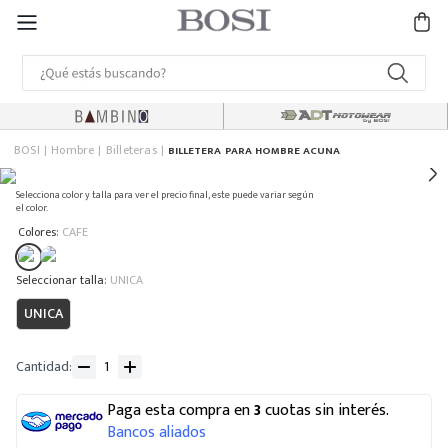
BOSI
Hombre
Billeteras
BILLETERA PARA HOMBRE ACUNA
Selecciona color y talla para ver el precio final, este puede variar según
el color.
:
Colores
CAFE
:
UNICA
UNICA
Cantidad
Paga esta compra en
3
cuotas sin interés.
Bancos aliados