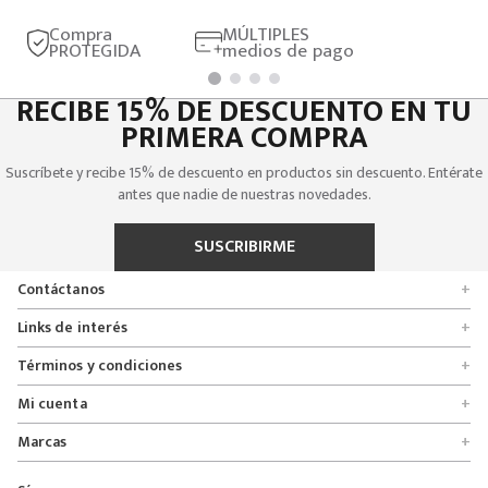
Compra
MÚLTIPLES
PROTEGIDA
medios de pago
RECIBE 15% DE DESCUENTO EN TU
PRIMERA COMPRA
Suscríbete y recibe 15% de descuento en productos sin descuento. Entérate
antes que nadie de nuestras novedades.
SUSCRIBIRME
Contáctanos
+
Encuentra tu tienda
Links de interés
+
Quienes somos
Formulario de solicitudes
Términos y condiciones
+
Políticas de entrega, cambio y devolución
Servicio al cliente
Promociones
Mi cuenta
+
Políticas de privacidad
Línea nacional 01 8000 112674
Crédito Addi
Rastrear mi pedido
Preguntas frecuentes
Marcas
+
Bogotá 6767876
Bono regalo
Lista de deseos
Glosario
Calle 164# 21 - 53, Bogotá, Colombia
Bosi
Términos y condiciones
Pedidos