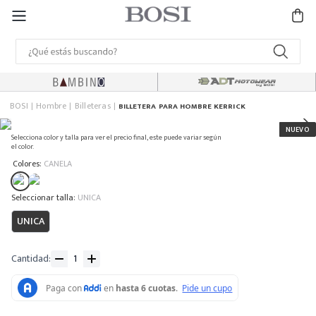
BOSI
Hombre
Billeteras
BILLETERA PARA HOMBRE KERRICK
Selecciona color y talla para ver el precio final, este puede variar según
el color.
:
Colores
CANELA
:
UNICA
UNICA
Cantidad