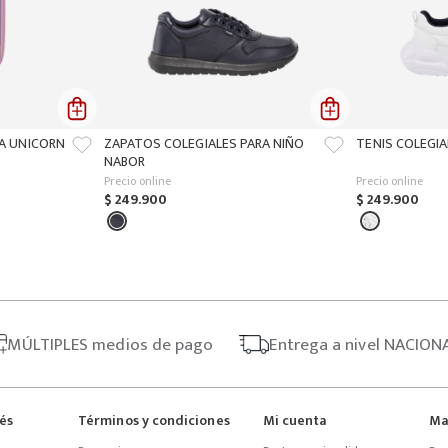
ÑA UNICORN
ZAPATOS COLEGIALES PARA NIÑO
TENIS COLEGIA
NABOR
Precio online
Precio online
$
249
.
900
$
249
.
900
MÚLTIPLES
medios de pago
Entrega
a nivel NACION
rés
Términos y condiciones
Mi cuenta
Ma