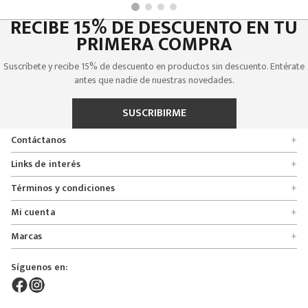
RECIBE 15% DE DESCUENTO EN TU
PRIMERA COMPRA
Suscríbete y recibe 15% de descuento en productos sin descuento. Entérate
antes que nadie de nuestras novedades.
SUSCRIBIRME
Contáctanos
+
Encuentra tu tienda
Links de interés
+
Quienes somos
Formulario de solicitudes
Términos y condiciones
+
Políticas de entrega, cambio y devolución
Servicio al cliente
Promociones
Mi cuenta
+
Políticas de privacidad
Línea nacional 01 8000 112674
Crédito Addi
Rastrear mi pedido
Preguntas frecuentes
Marcas
+
Bogotá 6767876
Bono regalo
Lista de deseos
Glosario
Calle 164# 21 - 53, Bogotá, Colombia
Bosi
Términos y condiciones
Pedidos
Síguenos en:
Derecho de retracto
servicioalcliente@mybosi.com
Bambino
Superintendencia de instrudria y comercio
NIT: 860.520.243-4
ADT Motowear
Live Shopping