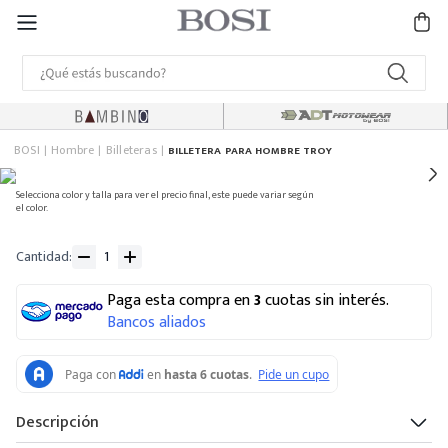
BOSI
Hombre
Billeteras
BILLETERA PARA HOMBRE TROY
Selecciona color y talla para ver el precio final, este puede variar según
el color.
Cantidad
Paga esta compra en
3
cuotas sin interés.
Bancos aliados
Descripción