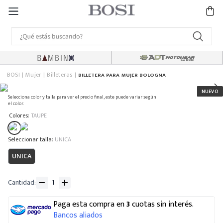
BOSI
Mujer
Billeteras
BILLETERA PARA MUJER BOLOGNA
Selecciona color y talla para ver el precio final, este puede variar según
el color.
:
Colores
TAUPE
:
UNICA
UNICA
Cantidad
Paga esta compra en
3
cuotas sin interés.
Bancos aliados