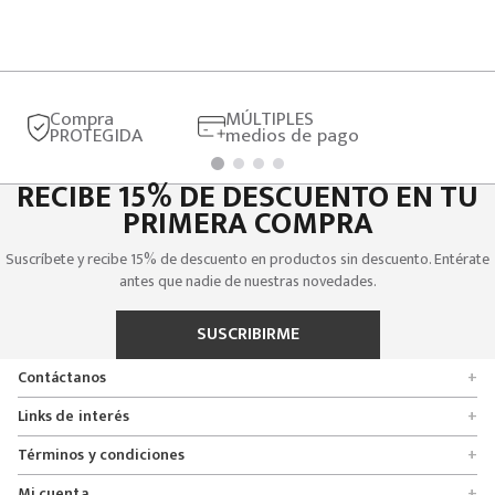
Compra
MÚLTIPLES
PROTEGIDA
medios de pago
RECIBE 15% DE DESCUENTO EN TU
PRIMERA COMPRA
Suscríbete y recibe 15% de descuento en productos sin descuento. Entérate
antes que nadie de nuestras novedades.
SUSCRIBIRME
Contáctanos
+
Encuentra tu tienda
Links de interés
+
Quienes somos
Formulario de solicitudes
Términos y condiciones
+
Políticas de entrega, cambio y devolución
Servicio al cliente
Promociones
Mi cuenta
+