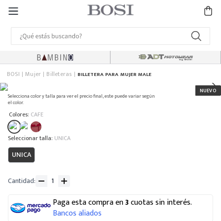
BOSI
Mujer
Billeteras
BILLETERA PARA MUJER MALE
Selecciona color y talla para ver el precio final, este puede variar según
el color.
:
Colores
CAFE
:
UNICA
UNICA
Cantidad
Paga esta compra en
3
cuotas sin interés.
Bancos aliados