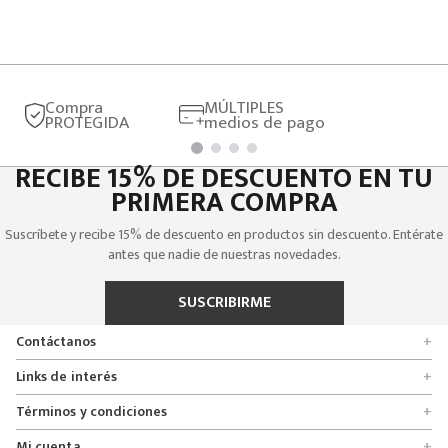
Compra
MÚLTIPLES
PROTEGIDA
medios de pago
RECIBE 15% DE DESCUENTO EN TU
PRIMERA COMPRA
Suscríbete y recibe 15% de descuento en productos sin descuento. Entérate
antes que nadie de nuestras novedades.
SUSCRIBIRME
Contáctanos
+
Encuentra tu tienda
Links de interés
+
Quienes somos
Formulario de solicitudes
Términos y condiciones
+
Políticas de entrega, cambio y devolución
Servicio al cliente
Promociones
Mi cuenta
+