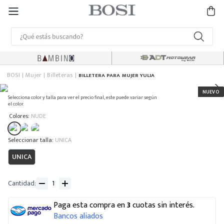
BOSI
Mujer
Billeteras
BILLETERA PARA MUJER YULIA
Selecciona color y talla para ver el precio final, este puede variar según
el color.
:
Colores
NUDE
:
UNICA
UNICA
Cantidad
Paga esta compra en
3
cuotas sin interés.
Bancos aliados