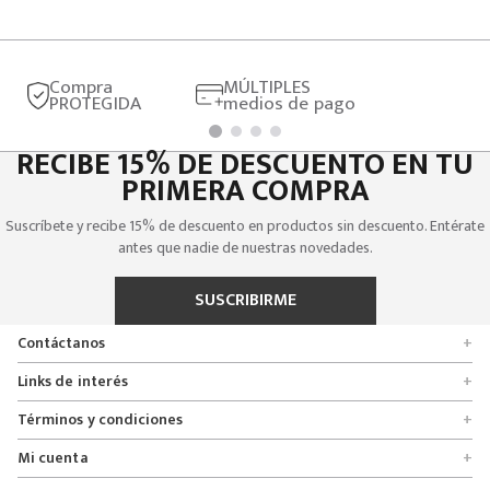
Compra
MÚLTIPLES
PROTEGIDA
medios de pago
RECIBE 15% DE DESCUENTO EN TU
PRIMERA COMPRA
Suscríbete y recibe 15% de descuento en productos sin descuento. Entérate
antes que nadie de nuestras novedades.
SUSCRIBIRME
Contáctanos
+
Encuentra tu tienda
Links de interés
+
Quienes somos
Formulario de solicitudes
Términos y condiciones
+
Políticas de entrega, cambio y devolución
Servicio al cliente
Promociones
Mi cuenta
+
Políticas de privacidad
Línea nacional 01 8000 112674
Crédito Addi
Rastrear mi pedido