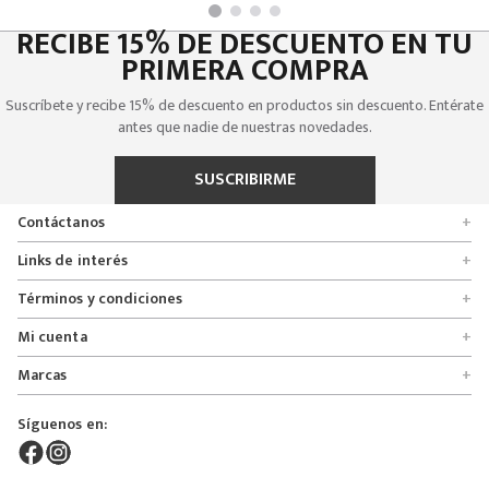
RECIBE 15% DE DESCUENTO EN TU
PRIMERA COMPRA
Suscríbete y recibe 15% de descuento en productos sin descuento. Entérate
antes que nadie de nuestras novedades.
SUSCRIBIRME
Contáctanos
+
Encuentra tu tienda
Links de interés
+
Quienes somos
Formulario de solicitudes
Términos y condiciones
+
Políticas de entrega, cambio y devolución
Servicio al cliente
Promociones
Mi cuenta
+
Políticas de privacidad
Línea nacional 01 8000 112674
Crédito Addi
Rastrear mi pedido
Preguntas frecuentes
Marcas
+
Bogotá 6767876
Bono regalo
Lista de deseos
Glosario
Calle 164# 21 - 53, Bogotá, Colombia
Bosi
Términos y condiciones
Pedidos
Síguenos en:
Derecho de retracto
servicioalcliente@mybosi.com
Bambino
Superintendencia de instrudria y comercio
NIT: 860.520.243-4
ADT Motowear
Live Shopping