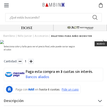
Bambino
Niño Junior
Accesorios
BILLETERA PARA NIÑO MONSTER
Selecciona color y talla para ver el precio final, este puede variar según
el color.
Cantidad
Paga esta compra en
3
cuotas sin interés.
Bancos aliados
Descripción