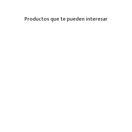
Productos que te pueden interesar
TENIS COLEGIALES PARA NIÑA NATA
Precio online
$
249
.
900
Compra
MÚLTIPLES
PROTEGIDA
medios de pago
RECIBE 15% DE DESCUENTO EN TU
PRIMERA COMPRA
Suscríbete y recibe 15% de descuento en productos sin descuento. Entérate