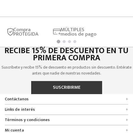
Compra
MÚLTIPLES
PROTEGIDA
medios de pago
RECIBE 15% DE DESCUENTO EN TU
PRIMERA COMPRA
Suscríbete y recibe 15% de descuento en productos sin descuento. Entérate
antes que nadie de nuestras novedades.
SUSCRIBIRME
Contáctanos
+
Encuentra tu tienda
Links de interés
+
Quienes somos
Formulario de solicitudes
Términos y condiciones
+
Políticas de entrega, cambio y devolución
Servicio al cliente
Promociones
Mi cuenta
+
Políticas de privacidad
Línea nacional 01 8000 112674