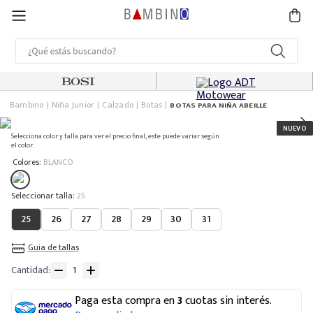
Bambino
Niña Junior
Calzado
Botas
BOTAS PARA NIÑA ABEILLE
Selecciona color y talla para ver el precio final, este puede variar según
el color.
:
Colores
BLANCO
:
25
25
26
27
28
29
30
31
Guia de tallas
Cantidad
Paga esta compra en
3
cuotas sin interés.