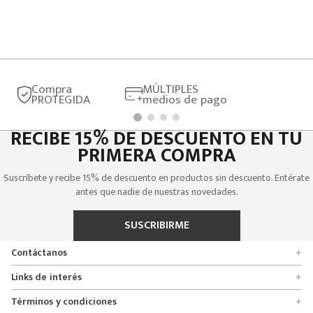
Compra
MÚLTIPLES
PROTEGIDA
medios de pago
RECIBE 15% DE DESCUENTO EN TU
PRIMERA COMPRA
Suscríbete y recibe 15% de descuento en productos sin descuento. Entérate
antes que nadie de nuestras novedades.
SUSCRIBIRME
Contáctanos
+
Encuentra tu tienda
Links de interés
+
Quienes somos
Formulario de solicitudes
Términos y condiciones
+
Políticas de entrega, cambio y devolución