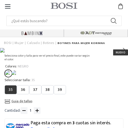
BOSI
Mujer
Calzado
Botines
BOTINES PARA MUJER KORINNA
Selecciona color y talla para ver el precio final, este puede variar según
el color.
:
Colores
NEGRO
:
35
35
36
37
38
39
Guia de tallas
Cantidad
Paga esta compra en
3
cuotas sin interés.