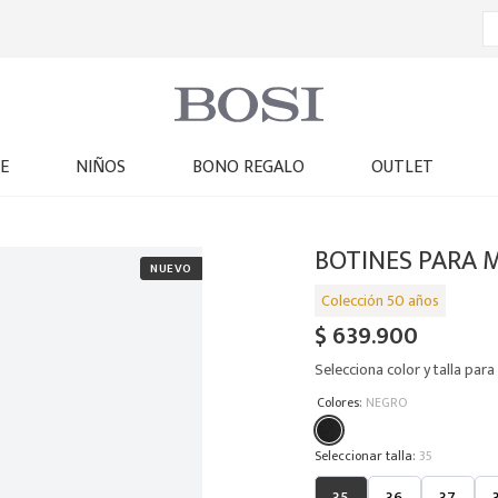
E
NIÑOS
BONO REGALO
OUTLET
BOTINES PARA 
$
639
.
900
Selecciona color y talla para 
:
Colores
NEGRO
:
35
35
36
37