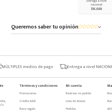
Entrega a nivel
nacional
Ver más
Queremos saber tu opinión
MÚLTIPLES
medios de pago
Entrega
a nivel NACION
rés
Términos y condiciones
Mi cuenta
Ma
Promociones
Rastrear mi pedido
Bos
tía, 
Crédito Addi
Lista de deseos
Ba
/o 
Bono regalo
Pedidos
AD