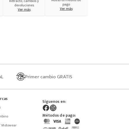
Nuestros medios de
Retracto, cambios y
pago
devoluciones
Ver más
Ver más
AL
Primer
cambio GRATIS
rcas
Síguenos en:
i
Métodos de pago:
mbino
T Motowear