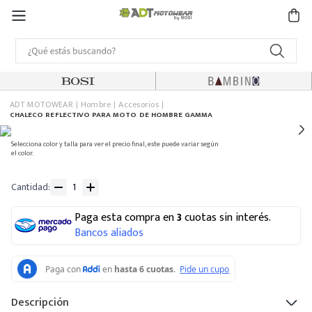
ADT MOTOWEAR
Hombre
Accesorios
CHALECO REFLECTIVO PARA MOTO DE HOMBRE GAMMA
Selecciona color y talla para ver el precio final, este puede variar según
el color.
Cantidad
Paga esta compra en
3
cuotas sin interés.
Bancos aliados
Descripción