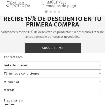
Compra
MÚLTIPLES
PROTEGIDA
medios de pago
RECIBE 15% DE DESCUENTO EN TU
PRIMERA COMPRA
Suscríbete y recibe 15% de descuento en productos sin descuento. Entérate
antes que nadie de nuestras novedades.
SUSCRIBIRME
Contáctanos
+
Encuentra tu tienda
Links de interés
+
Quienes somos
Formulario de solicitudes
Términos y condiciones
+
Políticas de entrega, cambio y devolución
Servicio al cliente
Promociones
Mi cuenta
+
Políticas de privacidad
Línea nacional 01 8000 112674
Crédito Addi
Rastrear mi pedido
Preguntas frecuentes
Marcas
+
Bogotá 6767876
Bono regalo
Lista de deseos
Glosario
Calle 164# 21 - 53, Bogotá, Colombia
Bosi
Términos y condiciones
Pedidos
Síguenos en:
Derecho de retracto
servicioalcliente@mybosi.com
Bambino