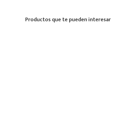
Productos que te pueden interesar
Compra
MÚLTIPLES
PROTEGIDA
medios de pago
RECIBE 15% DE DESCUENTO EN TU
PRIMERA COMPRA
Suscríbete y recibe 15% de descuento en productos sin descuento. Entérate
antes que nadie de nuestras novedades.
SUSCRIBIRME