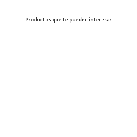
Productos que te pueden interesar
TENIS COLEGIALES PARA NIÑA NATA
Precio online
$
249
.
900
Compra
MÚLTIPLES
PROTEGIDA
medios de pago
RECIBE 15% DE DESCUENTO EN TU
PRIMERA COMPRA
Suscríbete y recibe 15% de descuento en productos sin descuento. Entérate