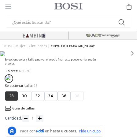
BOSI
Mujer
Cinturones
CINTURÓN PARA MUJER 667
Selecciona color y talla para ver el precio final, este puede variar según
el color.
:
Colores
NEGRO
:
28
28
30
32
34
36
38
Guia de tallas
Cantidad