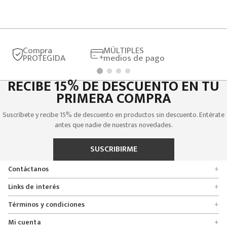
Compra
MÚLTIPLES
PROTEGIDA
medios de pago
RECIBE 15% DE DESCUENTO EN TU
PRIMERA COMPRA
Suscríbete y recibe 15% de descuento en productos sin descuento. Entérate
antes que nadie de nuestras novedades.
SUSCRIBIRME
Contáctanos
+
Encuentra tu tienda
Links de interés
+
Quienes somos
Formulario de solicitudes
Términos y condiciones
+
Políticas de entrega, cambio y devolución
Servicio al cliente
Promociones
Mi cuenta
+
Políticas de privacidad
Línea nacional 01 8000 112674