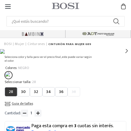
BOSI
Mujer
Cinturones
CINTURÓN PARA MUJER 689
Selecciona color y talla para ver el precio final, este puede variar según
el color.
:
Colores
NEGRO
:
28
28
30
32
34
36
38
Guia de tallas
Cantidad
Paga esta compra en
3
cuotas sin interés.