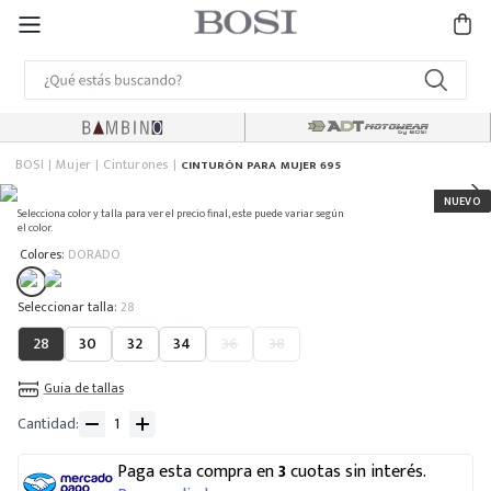
BOSI
Mujer
Cinturones
CINTURÓN PARA MUJER 695
Selecciona color y talla para ver el precio final, este puede variar según
el color.
:
Colores
DORADO
:
28
28
30
32
34
36
38
Guia de tallas
Cantidad
Paga esta compra en
3
cuotas sin interés.