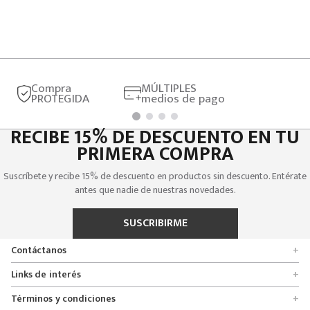
Compra
MÚLTIPLES
PROTEGIDA
medios de pago
RECIBE 15% DE DESCUENTO EN TU
PRIMERA COMPRA
Suscríbete y recibe 15% de descuento en productos sin descuento. Entérate
antes que nadie de nuestras novedades.
SUSCRIBIRME
Contáctanos
+
Encuentra tu tienda
Links de interés
+
Quienes somos
Formulario de solicitudes
Términos y condiciones
+
Políticas de entrega, cambio y devolución