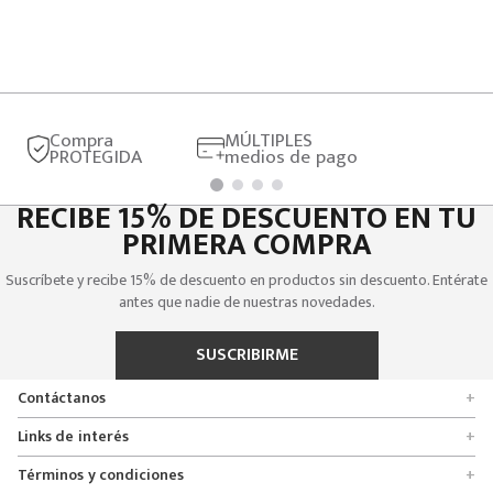
Compra
MÚLTIPLES
PROTEGIDA
medios de pago
RECIBE 15% DE DESCUENTO EN TU
PRIMERA COMPRA
Suscríbete y recibe 15% de descuento en productos sin descuento. Entérate
antes que nadie de nuestras novedades.
SUSCRIBIRME
Contáctanos
+
Encuentra tu tienda
Links de interés
+
Quienes somos
Formulario de solicitudes
Términos y condiciones
+
Políticas de entrega, cambio y devolución