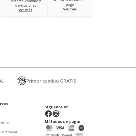
Nuestros medios de
Retracto, cambios y
pago
devoluciones
Ver más
Ver más
AL
Primer
cambio GRATIS
rcas
Síguenos en:
i
Métodos de pago:
mbino
T Motowear