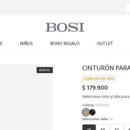
E
NIÑOS
BONO REGALO
OUTLET
CINTURÓN PARA
$
179
.
900
Selecciona color y talla para 
:
Colores
DORADO
:
28
28
30
32