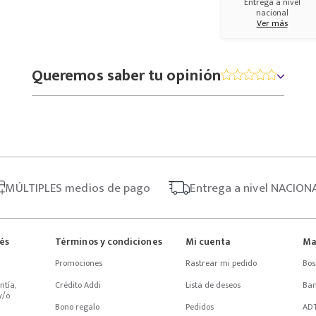
Entrega a nivel
nacional
Ver más
Queremos saber tu opinión
MÚLTIPLES
medios de pago
Entrega
a nivel NACION
rés
Términos y condiciones
Mi cuenta
Ma
Promociones
Rastrear mi pedido
Bos
tía, 
Crédito Addi
Lista de deseos
Ba
/o 
Bono regalo
Pedidos
AD