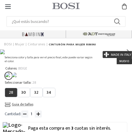
BOSI
Mujer
Cinturones
CINTURÓN PARA MUJER RIMINI
Selecciona color y talla para ver el precio final, este puede variar según
el color.
:
Colores
BEIGE
:
28
28
30
32
34
Guia de tallas
Cantidad
Paga esta compra en
3
cuotas sin interés.