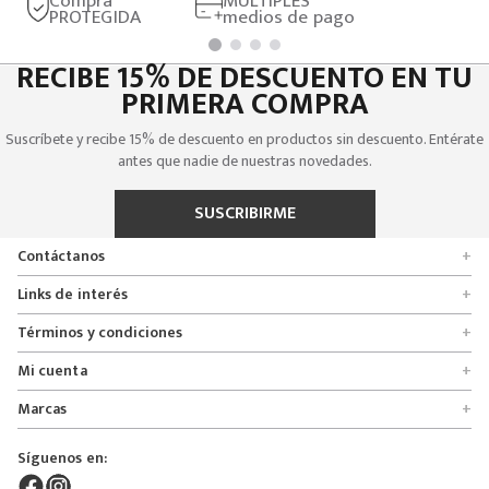
Compra
MÚLTIPLES
PROTEGIDA
medios de pago
RECIBE 15% DE DESCUENTO EN TU
PRIMERA COMPRA
Suscríbete y recibe 15% de descuento en productos sin descuento. Entérate
antes que nadie de nuestras novedades.
SUSCRIBIRME
Contáctanos
+
Encuentra tu tienda
Links de interés
+
Quienes somos
Formulario de solicitudes
Términos y condiciones
+
Políticas de entrega, cambio y devolución
Servicio al cliente
Promociones
Mi cuenta
+
Políticas de privacidad
Línea nacional 01 8000 112674
Crédito Addi
Rastrear mi pedido
Preguntas frecuentes
Marcas
+
Bogotá 6767876
Bono regalo
Lista de deseos
Glosario
Calle 164# 21 - 53, Bogotá, Colombia
Bosi
Términos y condiciones
Pedidos
Síguenos en:
Derecho de retracto
servicioalcliente@mybosi.com
Bambino
Superintendencia de instrudria y comercio