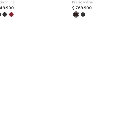
cio online
Precio online
49
.
900
$
769
.
900