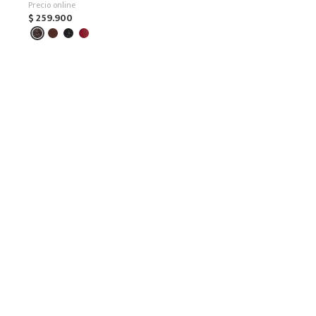
Precio online
$
259
.
900