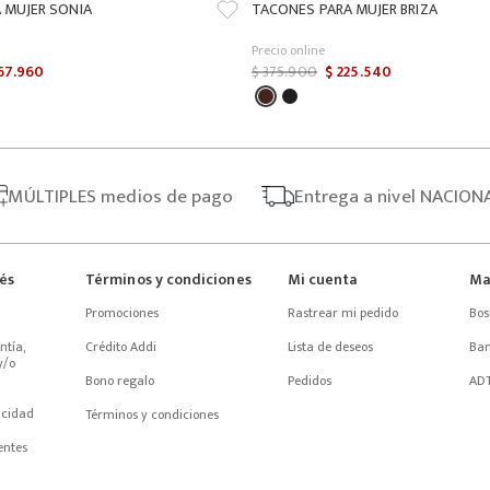
 MUJER SONIA
TACONES PARA MUJER BRIZA
Precio online
67
.
960
$
375
.
900
$
225
.
540
MÚLTIPLES
medios de pago
Entrega
a nivel NACION
rés
Términos y condiciones
Mi cuenta
Ma
Promociones
Rastrear mi pedido
Bos
tía, 
Crédito Addi
Lista de deseos
Ba
/o 
Bono regalo
Pedidos
AD
acidad
Términos y condiciones
entes