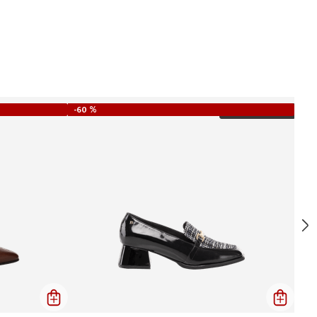
-
60 %