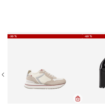
-
30 %
-
60 %