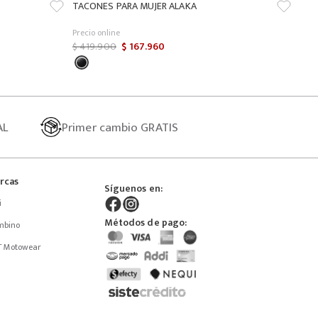
TACONES PARA MUJER ALAKA
Precio online
$
419
.
900
$
167
.
960
AL
Primer
cambio GRATIS
rcas
Síguenos en:
i
Métodos de pago:
mbino
T Motowear