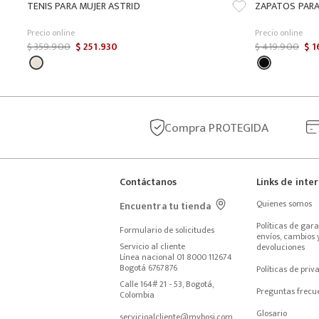
TENIS PARA MUJER ASTRID
ZAPATOS PARA
Precio online
Precio online
$
359
.
900
$
251
.
930
$
419
.
900
$
1
Compra
PROTEGIDA
Contáctanos
Links de inte
Quienes somos
Encuentra tu tienda
Políticas de garan
Formulario de solicitudes
envíos, cambios y
Servicio al cliente
devoluciones
Línea nacional 01 8000 112674
Bogotá 6767876
Políticas de priv
Calle 164# 21 - 53, Bogotá, 
Preguntas frecu
Colombia
Glosario
servicioalcliente@mybosi.com