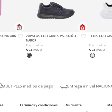
ÑA UNICORN
ZAPATOS COLEGIALES PARA NIÑO
TENIS COLEGIA
NABOR
Precio online
Precio online
$
249
.
900
$
249
.
900
MÚLTIPLES
medios de pago
Entrega
a nivel NACION
rés
Términos y condiciones
Mi cuenta
Ma