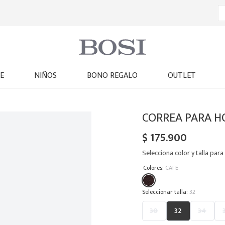
E
NIÑOS
BONO REGALO
OUTLET
CORREA PARA H
$
175
.
900
Selecciona color y talla para 
:
Colores
CAFE
:
32
30
32
34