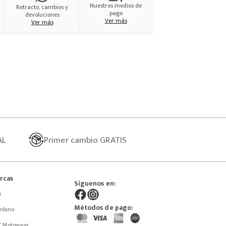
Nuestros medios de
Retracto, cambios y
pago
devoluciones
Ver más
Ver más
AL
Primer
cambio GRATIS
rcas
Síguenos en:
i
Métodos de pago:
mbino
T Motowear