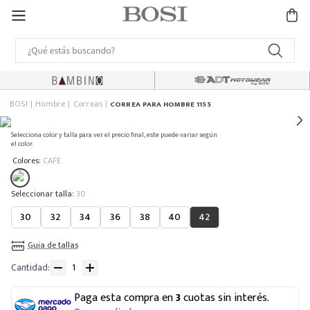
BOSI
Hombre
Correas
CORREA PARA HOMBRE 1155
Selecciona color y talla para ver el precio final, este puede variar según
el color.
:
Colores
CAFE
:
30
30
32
34
36
38
40
42
Guia de tallas
Cantidad
Paga esta compra en
3
cuotas sin interés.