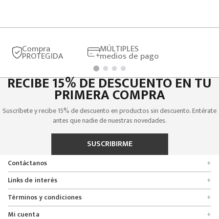
Compra
MÚLTIPLES
PROTEGIDA
medios de pago
RECIBE 15% DE DESCUENTO EN TU
PRIMERA COMPRA
Suscríbete y recibe 15% de descuento en productos sin descuento. Entérate
antes que nadie de nuestras novedades.
SUSCRIBIRME
Contáctanos
+
Encuentra tu tienda
Links de interés
+
Quienes somos
Formulario de solicitudes
Términos y condiciones
+
Políticas de entrega, cambio y devolución
Servicio al cliente
Promociones
Mi cuenta
+
Políticas de privacidad
Línea nacional 01 8000 112674