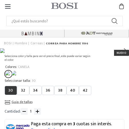
BOSI
Hombre
Correas
CORREA PARA HOMBRE 1196
Selecciona color y talla para ver el precio final, este puede variar según
el color.
:
Colores
CANELA
:
30
30
32
34
36
38
40
42
Guia de tallas
Cantidad
Paga esta compra en
3
cuotas sin interés.