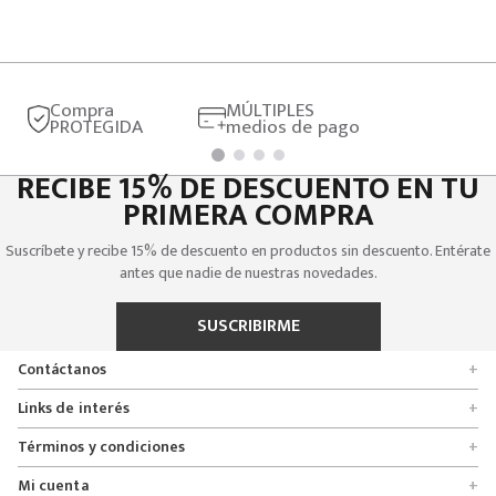
Compra
MÚLTIPLES
PROTEGIDA
medios de pago
RECIBE 15% DE DESCUENTO EN TU
PRIMERA COMPRA
Suscríbete y recibe 15% de descuento en productos sin descuento. Entérate
antes que nadie de nuestras novedades.
SUSCRIBIRME
Contáctanos
+
Encuentra tu tienda
Links de interés
+
Quienes somos
Formulario de solicitudes
Términos y condiciones
+
Políticas de entrega, cambio y devolución
Servicio al cliente
Promociones
Mi cuenta
+
Políticas de privacidad
Línea nacional 01 8000 112674