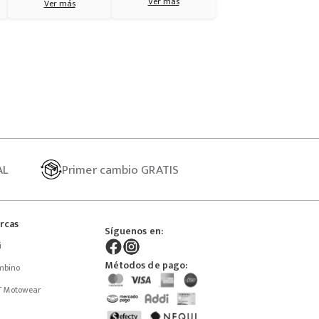
Ver más
Ver más
AL
Primer
cambio GRATIS
rcas
Síguenos en:
i
Métodos de pago:
mbino
T Motowear