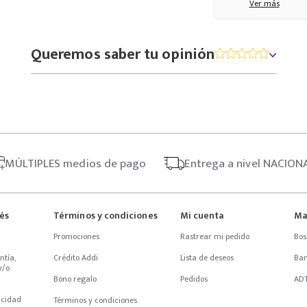
Ver más
Queremos saber tu opinión
MÚLTIPLES
medios de pago
Entrega
a nivel NACION
rés
Términos y condiciones
Mi cuenta
Ma
Promociones
Rastrear mi pedido
Bos
tía, 
Crédito Addi
Lista de deseos
Ba
/o 
Bono regalo
Pedidos
AD
acidad
Términos y condiciones