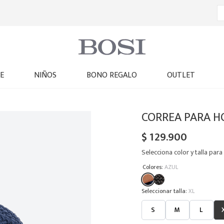
E
NIÑOS
BONO REGALO
OUTLET
CORREA PARA H
$
129
.
900
Selecciona color y talla para 
:
Colores
AZUL
:
XL
S
M
L