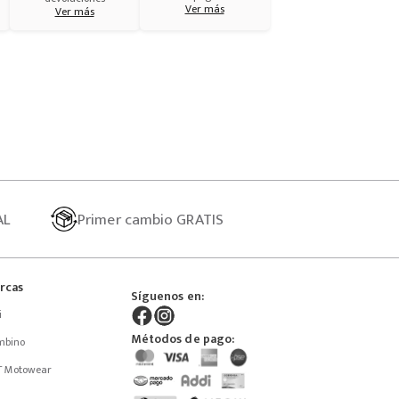
Ver más
Ver más
AL
Primer
cambio GRATIS
rcas
Síguenos en:
i
Métodos de pago:
mbino
T Motowear