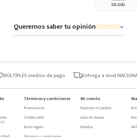
Ver más
Queremos saber tu opinión
MÚLTIPLES
medios de pago
Entrega
a nivel NACION
rés
Términos y condiciones
Mi cuenta
Ma
Promociones
Rastrear mi pedido
Bos
tía, 
Crédito Addi
Lista de deseos
Ba
/o 
Bono regalo
Pedidos
AD
acidad
Términos y condiciones