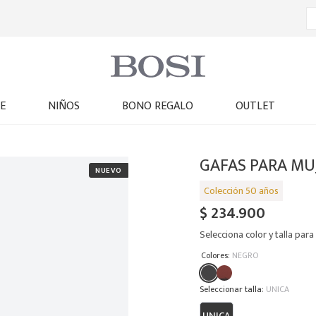
E
NIÑOS
BONO REGALO
OUTLET
GAFAS PARA MU
$
234
.
900
Selecciona color y talla para 
:
Colores
NEGRO
:
UNICA
UNICA