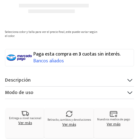
Selecciona color y talla para ver el precio final, este puede variar según
el color.
Paga esta compra en
3
cuotas sin interés.
Bancos aliados
Descripción
Modo de uso
Entrega a nivel nacional
Nuestros medios de pago
Retracto, cambios y devoluciones
Ver más
Ver más
Ver más