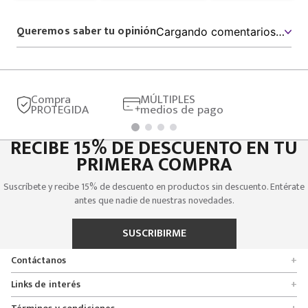
Queremos saber tu opinión
Cargando comentarios…
Compra
MÚLTIPLES
PROTEGIDA
medios de pago
RECIBE 15% DE DESCUENTO EN TU
PRIMERA COMPRA
Suscríbete y recibe 15% de descuento en productos sin descuento. Entérate
antes que nadie de nuestras novedades.
SUSCRIBIRME
Contáctanos
+
Encuentra tu tienda
Links de interés
+
Quienes somos
Formulario de solicitudes