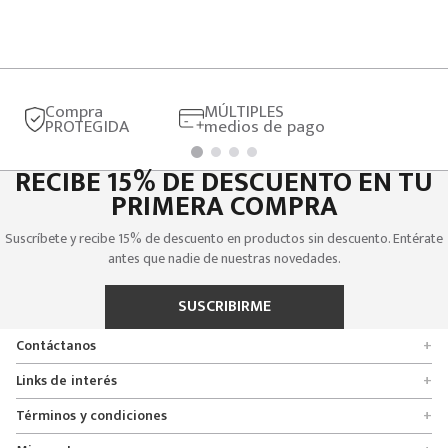
Compra
MÚLTIPLES
PROTEGIDA
medios de pago
RECIBE 15% DE DESCUENTO EN TU
PRIMERA COMPRA
Suscríbete y recibe 15% de descuento en productos sin descuento. Entérate
antes que nadie de nuestras novedades.
SUSCRIBIRME
Contáctanos
+
Encuentra tu tienda
Links de interés
+
Quienes somos
Formulario de solicitudes
Términos y condiciones
+
Políticas de entrega, cambio y devolución
Servicio al cliente
Promociones