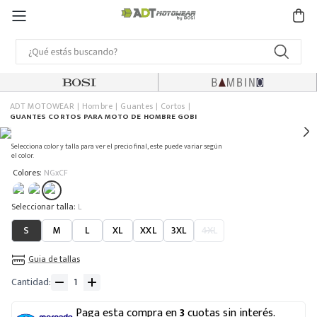
ADT MOTOWEAR
Hombre
Guantes
Cortos
GUANTES CORTOS PARA MOTO DE HOMBRE GOBI
Selecciona color y talla para ver el precio final, este puede variar según
el color.
:
Colores
NGxCF
:
L
S
M
L
XL
XXL
3XL
4XL
Guia de tallas
Cantidad
Paga esta compra en
3
cuotas sin interés.