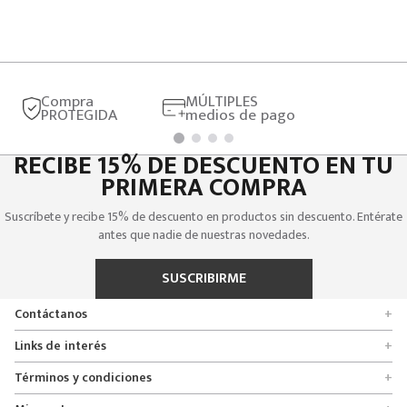
Compra
MÚLTIPLES
PROTEGIDA
medios de pago
RECIBE 15% DE DESCUENTO EN TU
PRIMERA COMPRA
Suscríbete y recibe 15% de descuento en productos sin descuento. Entérate
antes que nadie de nuestras novedades.
SUSCRIBIRME
Contáctanos
+
Encuentra tu tienda
Links de interés
+
Quienes somos
Formulario de solicitudes
Términos y condiciones
+
Políticas de entrega, cambio y devolución
Servicio al cliente
Promociones