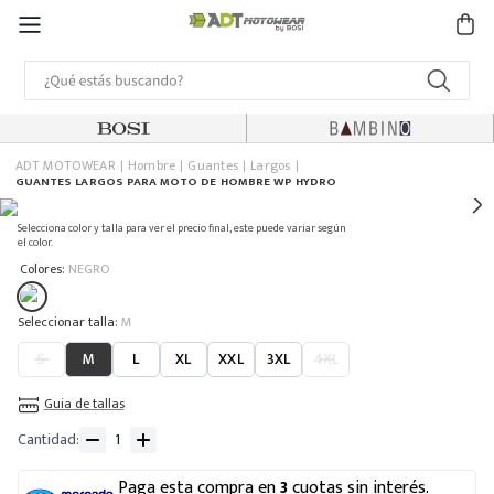
ADT MOTOWEAR
Hombre
Guantes
Largos
GUANTES LARGOS PARA MOTO DE HOMBRE WP HYDRO
Selecciona color y talla para ver el precio final, este puede variar según
el color.
:
Colores
NEGRO
:
M
S
M
L
XL
XXL
3XL
4XL
Guia de tallas
Cantidad
Paga esta compra en
3
cuotas sin interés.